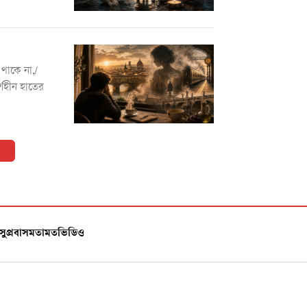
 থাকে না,/
র্শহীন হাতের
সুপ্রবাস
মতামত
ভিডিও