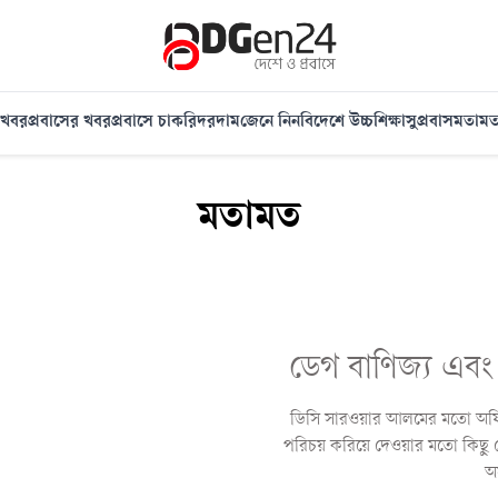
খবর
প্রবাসের খবর
প্রবাসে চাকরি
দরদাম
জেনে নিন
বিদেশে উচ্চশিক্ষা
সুপ্রবাস
মতাম
মতামত
ডেগ বাণিজ্য এবং
ডিসি সারওয়ার আলমের মতো অফিসার
পরিচয় করিয়ে দেওয়ার মতো কিছু
অ