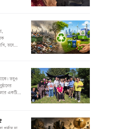
া,
রিক
িখি, তবে
শবান্ধব।
থাকে। তবুও
ষ্ঠানের
ুলোর একটি
?
 পর্দায় যা