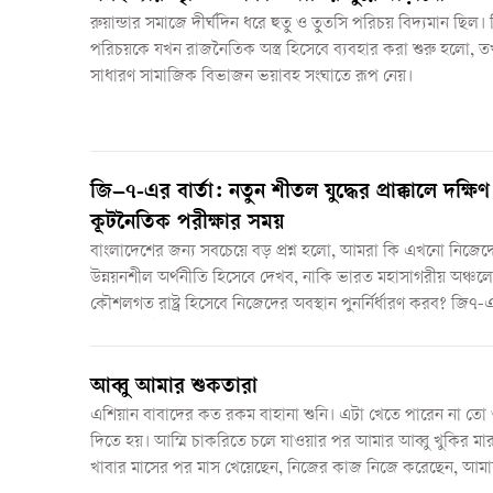
রুয়ান্ডার সমাজে দীর্ঘদিন ধরে হুতু ও তুতসি পরিচয় বিদ্যমান ছিল। ক
পরিচয়কে যখন রাজনৈতিক অস্ত্র হিসেবে ব্যবহার করা শুরু হলো,
সাধারণ সামাজিক বিভাজন ভয়াবহ সংঘাতে রূপ নেয়।
জি–৭-এর বার্তা: নতুন শীতল যুদ্ধের প্রাক্কালে দক্ষি
কূটনৈতিক পরীক্ষার সময়
বাংলাদেশের জন্য সবচেয়ে বড় প্রশ্ন হলো, আমরা কি এখনো নিজেদের
উন্নয়নশীল অর্থনীতি হিসেবে দেখব, নাকি ভারত মহাসাগরীয় অঞ্চল
কৌশলগত রাষ্ট্র হিসেবে নিজেদের অবস্থান পুনর্নির্ধারণ করব? জি৭-এ
আসলে সেই প্রশ্নটিই নতুন করে সামনে এনেছে।
আব্বু আমার শুকতারা
এশিয়ান বাবাদের কত রকম বাহানা শুনি। এটা খেতে পারেন না তো
দিতে হয়। আম্মি চাকরিতে চলে যাওয়ার পর আমার আব্বু খুকির মার 
খাবার মাসের পর মাস খেয়েছেন, নিজের কাজ নিজে করেছেন, আম