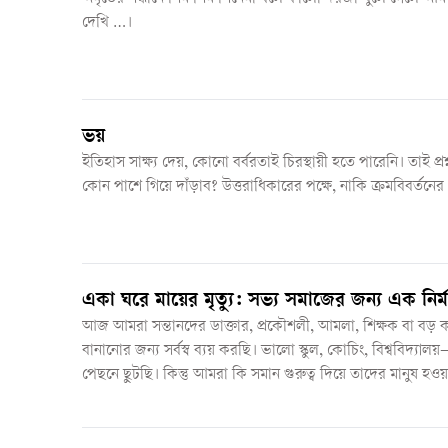
দেখি …।
ভয়
ইতিহাস সাক্ষ্য দেয়, কোনো বর্বরতাই চিরস্থায়ী হতে পারেনি। তাই প্
কোন পাশে গিয়ে দাঁড়াব? উত্তরাধিকারের পক্ষে, নাকি ক্রমবিবর্তনের 
একা ঘরে মায়ের মৃত্যু: সভ্য সমাজের জন্য এক নির্ম
আজ আমরা সন্তানদের ডাক্তার, প্রকৌশলী, আমলা, শিক্ষক বা বড় কর্
বানানোর জন্য সর্বস্ব ব্যয় করছি। ভালো স্কুল, কোচিং, বিশ্ববিদ্যা
পেছনে ছুটছি। কিন্তু আমরা কি সমান গুরুত্ব দিয়ে তাদের মানুষ হওয়া
দিচ্ছি?