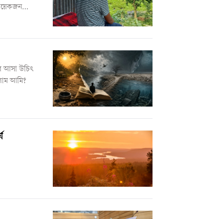
 কয়েকজন
ারে চারপাশ
র আসা উচিৎ
লাম আমি?
য