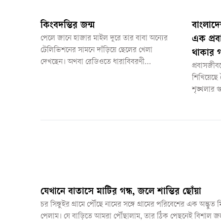
কিংবদন্তির জন্ম
বাংলাদে
পেলে জানে হাজার মাইল দূরে তার বাবা অন্যের
এক প্রবা
টেলিভিশনের সামনে দাঁড়িয়ে ছেলের খেলা
থাকার গ
দেখছেন। অথবা রেডিওতে ধারাবিবরণী
প্রবাসজীব
শুনছেন। পেলের মনে আছে আট বছর আগে
শিখিয়েছে 
কীভাবে তার বাবা কেঁদেছিলেন। সে তার
শৃঙ্খলার গু
বাবাকে এবারও কাঁদাতে চায়, তবে এবার যেন
মূল ভিত্তি হ
সেই অশ্রু হয় আনন্দের। গর্বের। স্বপ্ন পূরণের।
যেখানে বাতাসে মাটির গন্ধ, জলে শান্তির ছোঁয়া
চর সিঙ্গুইর গ্রামে পৌঁছে নামের সঙ্গে গ্রামের পরিবেশের এক অদ্ভুত ম
পেলাম। যে বাড়িতে আমরা পৌঁছালাম, তার ঠিক পেছনেই বিশাল জ