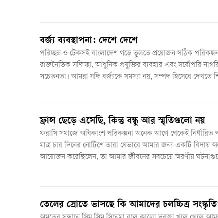
নিরাপদ জায়গায় মানুষ করেছেন। কোনো অভিযোগ শুনিনি।
বর্জ্য ব্যবস্থাপনা: দেশে দেশে
পরিচ্ছন্ন ও টেকসই বাংলাদেশ গড়ে তুলতে প্রয়োজন সঠিক পরিকল্পন
রাজনৈতিক সদিচ্ছা, আধুনিক প্রযুক্তির ব্যবহার এবং সর্বোপরি নাগ
সচেতনতা। আমরা যদি বর্জ্যকে সমস্যা নয়, সম্পদ হিসেবে দেখতে শ
ভবিষ্যতের বাংলাদেশ হতে পারে আরও পরিচ্ছন্ন, স্বাস্থ্যকর ও পরিবে
ফ্রান্স ছেড়ে এসেছি, কিন্তু বন্ধু আর স্মৃতিগুলো নয়
ফরাসি সমাজে অধিকাংশ পরিকল্পনা অনেক আগে থেকেই নির্ধারিত 
মাত্র চার দিনের নোটিশে তারা যেভাবে আমার জন্য একটি বিদায় অনু
আয়োজন করেছিলেন, তা আমার জীবনের সবচেয়ে স্মরণীয় ঘটনাগ
হয়ে থাকবে।
তেলের স্রোতে ভাসছে কি আমাদের চলচ্চিত্র সংস্কৃতি
অমৃতের সন্ধানে সিম সিম সিনেমা বলে কালো দরজা খুলে গেলে আমরা