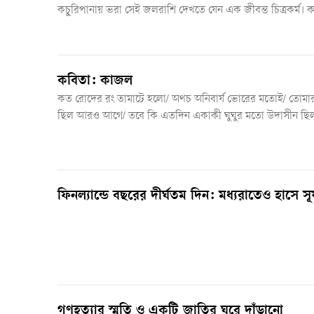
কচুরিপানায় ভরা সেই জলরাশি দেখতে যেন এক জীবন্ত চিত্রকর্ম।
কিশোর জাল ফেলে মাছ ধরার চেষ্টা করছে। তাদের হাসি আর চিৎক
মুখরিত।
কবিতা: কাজল
কত রোদের রং তামাটে হলো/ অথচ অনিবার্য ভোরের মতোই/ তোমা
ছিল আরও আগে/ তবে কি এতদিন একাকী ঘুঘুর মতো উদাসীন ছি
ফিনল্যান্ডে বছরের দীর্ঘতম দিন: মধ্যরাতেও হাসে সূর্
গণহত্যার স্মৃতি ও একটি জাতির ঘুরে দাঁড়ানো