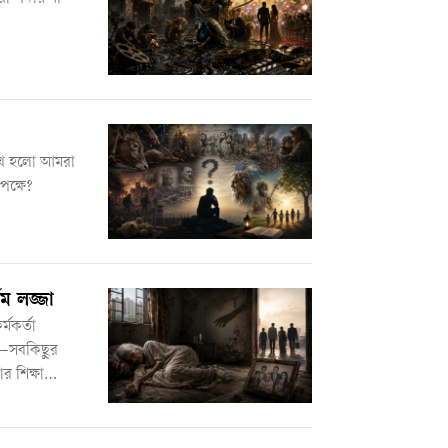
রশ্ন হলো আমরা
পক্ষে?
ম লজ্জা
মকর্তা
লয়—সবকিছুর
র শিক্ষা