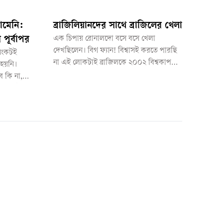
ামেনি:
ব্রাজিলিয়ানদের সাথে ব্রাজিলের খেলা
 পূর্বাপর
এক চিপায় রোনালদো বসে বসে খেলা
দেখছিলেন। বিগ ফ্যান! বিশ্বাসই করতে পারছি
 সংকটই
না এই লোকটাই ব্রাজিলকে ২০০২ বিশ্বকাপ
 হয়নি।
এনে দিয়েছিল।
ে কি না,
য় স্পষ্ট—
তি আগের