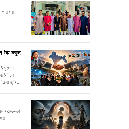
ম—পরিবার-
েশ কি নতুন
কই সুযোগ
 রাজনৈতিক
ক্রিয় ভূমিকা
যই একটি
, জনসচেতনতা
দের