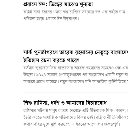
প্রবাসে ঈদ: ভিড়ের মাঝেও শূন্যতা
কষ্টটা নানা ধরনের। অন্য কষ্ট চাপিয়ে সবচেয়ে বড় এক কষ্টের না
পরিজন ছাড়া প্রবাসে ঈদ উদ্‌যাপন।
সার্ক পুনর্জাগরণে তারেক রহমানের নেতৃত্বে বাংলাদ
ইতিহাস রচনা করতে পারে?
বর্তমান ভূরাজনৈতিক বাস্তবতায় তারেক রহমানের সামনেও সেই এ
উন্মুক্ত। ২০২৪ সালের গণঅভ্যুত্থানের পর বাংলাদেশ একটি নতুন
অধ্যায়ে প্রবেশ করেছে। নতুন বাংলাদেশ যদি আঞ্চলিক কূটনীতিতে স
নেয়, তাহলে তা কেবল দেশের জন্য নয়, গোটা দক্ষিণ এশিয়ার জন্
যুগান্তকারী সুযোগ হতে পারে।
শিশু রামিসা, ধর্ষণ ও আমাদের বিচারবোধ
রামিসার ঘটনায় মানুষ রাস্তায় নেমেছে এটি ইতিবাচক দিক। কারণ
তৈরি করতে সামাজিক প্রতিবাদের বিকল্প নেই। রাষ্ট্র ও নীতিনির্ধারক
জবাবদিহির মুখোমুখি করতেও এ ধরনের আন্দোলন গুরুত্বপূর্ণ।