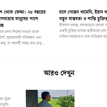
শ থেকে জেদ্দা: ২৮ বছরের
চলে গেছেন খামেনি, ইরান থ
সযাত্রায় মানুষের পাশে
নতুন বাস্তবতা ও শান্তি চুক্তির
ল্প
ইতিহাস বলছে, মধ্যপ্রাচ্যের কোনো
একটি চুক্তির মাধ্যমে স্থায়ীভাবে শেষ
নের প্রথম দিকের সংগ্রাম তাকে
বর্তমান সমঝোতাও তার ব্যতিক্রম হব
ধৈর্য, সুদূরপ্রসারী পরিকল্পনা এবং
তা সময়ই বলে দেবে। তবে একটি বিষ
রুত্ব, যা পরবর্তী সময়ে তার নেতৃত্বের
এই যুদ্ধের পর মধ্যপ্রাচ্যের রাজনী
য়ে দাঁড়ায়।
অবস্থায় আর ফিরবে না।
আরও দেখুন
িল খুঁজে
লাভূমি।