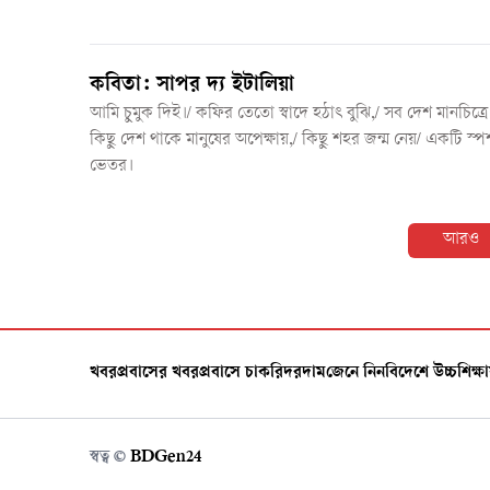
কবিতা: সাপর দ্য ইটালিয়া
আমি চুমুক দিই।/ কফির তেতো স্বাদে হঠাৎ বুঝি,/ সব দেশ মানচিত্রে
কিছু দেশ থাকে মানুষের অপেক্ষায়,/ কিছু শহর জন্ম নেয়/ একটি স্প
ভেতর।
আরও
খবর
প্রবাসের খবর
প্রবাসে চাকরি
দরদাম
জেনে নিন
বিদেশে উচ্চশিক্ষা
স্বত্ব ©️
BDGen24