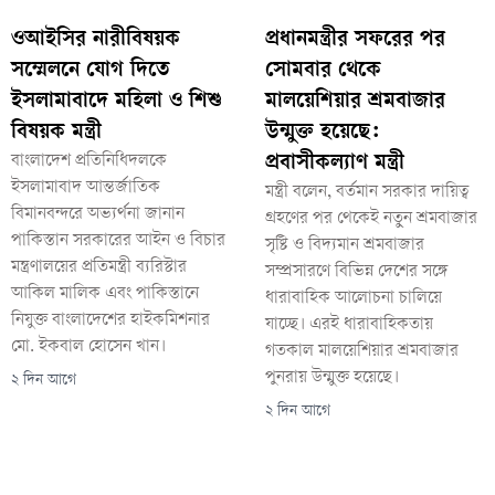
ওআইসির নারীবিষয়ক
প্রধানমন্ত্রীর সফরের পর
সম্মেলনে যোগ দিতে
সোমবার থেকে
ইসলামাবাদে মহিলা ও শিশু
মালয়েশিয়ার শ্রমবাজার
বিষয়ক মন্ত্রী
উন্মুক্ত হয়েছে:
বাংলাদেশ প্রতিনিধিদলকে
প্রবাসীকল্যাণ মন্ত্রী
ইসলামাবাদ আন্তর্জাতিক
মন্ত্রী বলেন, বর্তমান সরকার দায়িত্ব
বিমানবন্দরে অভ্যর্থনা জানান
গ্রহণের পর থেকেই নতুন শ্রমবাজার
পাকিস্তান সরকারের আইন ও বিচার
সৃষ্টি ও বিদ্যমান শ্রমবাজার
মন্ত্রণালয়ের প্রতিমন্ত্রী ব্যরিস্টার
সম্প্রসারণে বিভিন্ন দেশের সঙ্গে
আকিল মালিক এবং পাকিস্তানে
ধারাবাহিক আলোচনা চালিয়ে
নিযুক্ত বাংলাদেশের হাইকমিশনার
যাচ্ছে। এরই ধারাবাহিকতায়
মো. ইকবাল হোসেন খান।
গতকাল মালয়েশিয়ার শ্রমবাজার
পুনরায় উন্মুক্ত হয়েছে।
২ দিন আগে
২ দিন আগে