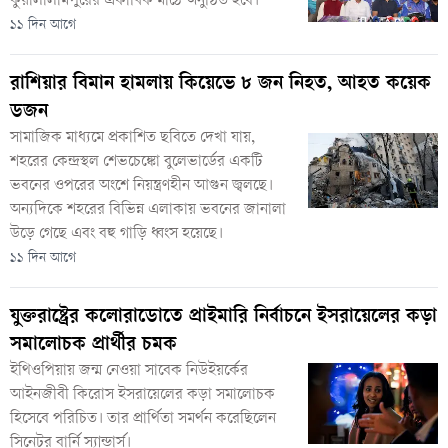
কুয়ালালামপুরের একাধিক মাঠে অনুষ্ঠিত হবে।
১১ দিন আগে
রাশিয়ার বিমান হামলায় কিয়েভে ৮ জন নিহত, আহত কয়েক
ডজন
সামাজিক মাধ্যমে প্রকাশিত ছবিতে দেখা যায়,
শহরের কেন্দ্রস্থল শেভচেঙ্কো বুলেভার্ডের একটি
ভবনের ওপরের অংশে নিয়ন্ত্রণহীন আগুন জ্বলছে।
অন্যদিকে শহরের বিভিন্ন এলাকায় ভবনের জানালা
উড়ে গেছে এবং বহু গাড়ি ধ্বংস হয়েছে।
১১ দিন আগে
যুক্তরাষ্ট্রের কলোরাডোতে প্রাইমারি নির্বাচনে ইসরায়েলের কড়া
সমালোচক প্রার্থীর চমক
ইথিওপিয়ায় জন্ম নেওয়া সাবেক নিউইয়র্কের
আইনজীবী কিরোস ইসরায়েলের কড়া সমালোচক
হিসেবে পরিচিত। তার প্রার্থিতা সমর্থন করেছিলেন
সিনেটর বার্নি স্যান্ডার্স।