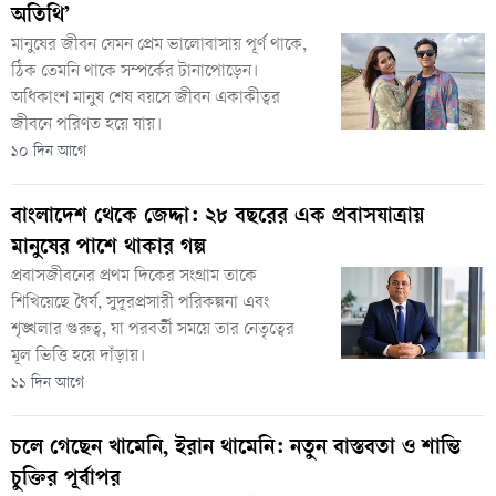
অতিথি’
মানুষের জীবন যেমন প্রেম ভালোবাসায় পূর্ণ থাকে,
ঠিক তেমনি থাকে সম্পর্কের টানাপোড়েন।
অধিকাংশ মানুষ শেষ বয়সে জীবন একাকীত্বর
জীবনে পরিণত হয়ে যায়।
১০ দিন আগে
বাংলাদেশ থেকে জেদ্দা: ২৮ বছরের এক প্রবাসযাত্রায়
মানুষের পাশে থাকার গল্প
প্রবাসজীবনের প্রথম দিকের সংগ্রাম তাকে
শিখিয়েছে ধৈর্য, সুদূরপ্রসারী পরিকল্পনা এবং
শৃঙ্খলার গুরুত্ব, যা পরবর্তী সময়ে তার নেতৃত্বের
মূল ভিত্তি হয়ে দাঁড়ায়।
১১ দিন আগে
চলে গেছেন খামেনি, ইরান থামেনি: নতুন বাস্তবতা ও শান্তি
চুক্তির পূর্বাপর