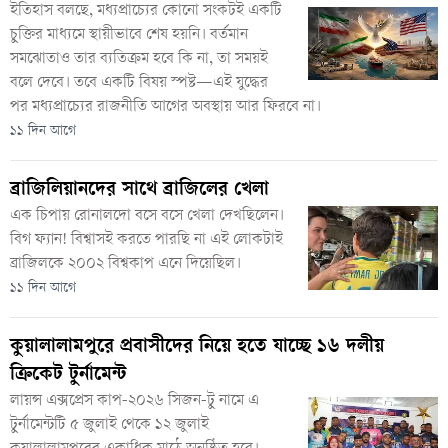
ইতিহাস বলছে, মধ্যপ্রাচ্যের কোনো সংকটই একটি
চুক্তির মাধ্যমে স্থায়ীভাবে শেষ হয়নি। বর্তমান
সমঝোতাও তার ব্যতিক্রম হবে কি না, তা সময়ই
বলে দেবে। তবে একটি বিষয় স্পষ্ট—এই যুদ্ধের
পর মধ্যপ্রাচ্যের রাজনীতি আগের অবস্থায় আর ফিরবে না।
১১ দিন আগে
ব্রাজিলিয়ানদের সাথে ব্রাজিলের খেলা
এক চিপায় রোনালদো বসে বসে খেলা দেখছিলেন।
বিগ ফ্যান! বিশ্বাসই করতে পারছি না এই লোকটাই
ব্রাজিলকে ২০০২ বিশ্বকাপ এনে দিয়েছিল।
১১ দিন আগে
কুয়ালালামপুরে প্রবাসীদের নিয়ে হতে যাচ্ছে ১৬ দলীয়
ক্রিকেট টুর্নামেন্ট
লায়ন্স এক্সপ্রেস কাপ-২০২৬ সিজন-টু নামে এ
টুর্নামেন্টটি ৫ জুলাই থেকে ১২ জুলাই