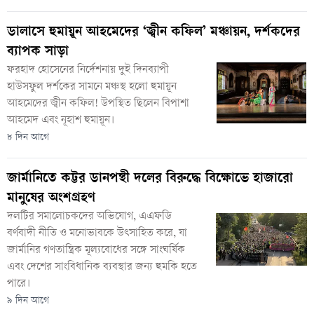
ডালাসে হুমায়ূন আহমেদের ‘জ্বীন কফিল’ মঞ্চায়ন, দর্শকদের
ব্যাপক সাড়া
ফরহাদ হোসেনের নির্দেশনায় দুই দিনব্যাপী
হাউসফুল দর্শকের সামনে মঞ্চস্থ হলো হুমায়ূন
আহমেদের জ্বীন কফিল! উপস্থিত ছিলেন বিপাশা
আহমেদ এবং নূহাশ হুমায়ূন।
৮ দিন আগে
জার্মানিতে কট্টর ডানপন্থী দলের বিরুদ্ধে বিক্ষোভে হাজারো
মানুষের অংশগ্রহণ
দলটির সমালোচকদের অভিযোগ, এএফডি
বর্ণবাদী নীতি ও মনোভাবকে উৎসাহিত করে, যা
জার্মানির গণতান্ত্রিক মূল্যবোধের সঙ্গে সাংঘর্ষিক
এবং দেশের সাংবিধানিক ব্যবস্থার জন্য হুমকি হতে
পারে।
৯ দিন আগে