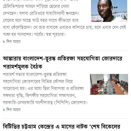
টেলিভিশনের সামনে দাঁড়িয়ে ছেলের খেলা
দেখছেন। অথবা রেডিওতে ধারাবিবরণী শুনছেন।
পেলের মনে আছে আট বছর আগে কীভাবে তার
বাবা কেঁদেছিলেন। সে তার বাবাকে এবারও কাঁদাতে চায়, তবে এবার যেন সেই
অশ্রু হয় আনন্দের। গর্বের। স্বপ্ন পূরণের।
৯ দিন আগে
আঙ্কারায় বাংলাদেশ-তুরস্ক প্রতিরক্ষা সহযোগিতা জোরদারে
পরামর্শমূলক বৈঠক
পরামর্শ সভায় বাংলাদেশ-তুরস্ক প্রতিরক্ষা
সহযোগিতা জোরদারের বিভিন্ন কৌশল নিয়ে
আলোচনা হয়। এর মধ্যে ছিল নিরাপত্তা ও প্রতিরক্ষা
সক্ষমতা বৃদ্ধি, দ্বিপক্ষীয় সহযোগিতা সম্প্রসারণ,
সরকারি-বেসরকারি অংশীদারত্ব (পিপিপি) জোরদার।
৯ দিন আগে
বিটিভির চট্টগ্রাম কেন্দ্রের এ মাসের নাটক ‘শেষ বিকেলের