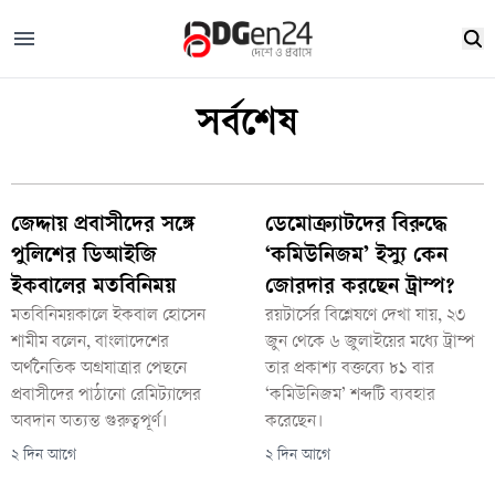
লিবিয়ার উপ-প্রধানমন্ত্রীর সঙ্গে বাংলাদেশের
রাষ্ট্রদূতের বৈঠক, দক্ষ জনশক্তি নিয়োগ বাড়ানোর
আগ্রহ
সর্বশেষ
২ দিন আগে
জেদ্দায় প্রবাসীদের সঙ্গে
ডেমোক্র্যাটদের বিরুদ্ধে
পুলিশের ডিআইজি
‘কমিউনিজম’ ইস্যু কেন
ইকবালের মতবিনিময়
জোরদার করছেন ট্রাম্প?
মতবিনিময়কালে ইকবাল হোসেন
রয়টার্সের বিশ্লেষণে দেখা যায়, ২৩
শামীম বলেন, বাংলাদেশের
জুন থেকে ৬ জুলাইয়ের মধ্যে ট্রাম্প
অর্থনৈতিক অগ্রযাত্রার পেছনে
তার প্রকাশ্য বক্তব্যে ৮১ বার
প্রবাসীদের পাঠানো রেমিট্যান্সের
‘কমিউনিজম’ শব্দটি ব্যবহার
অবদান অত্যন্ত গুরুত্বপূর্ণ।
করেছেন।
২ দিন আগে
২ দিন আগে