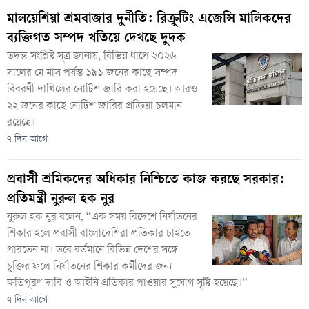
মালয়েশিয়া শ্রমবাজার দুর্নীতি: রিক্রুটিং এজেন্সি মালিকদের
ব্যক্তিগত সম্পদ খতিয়ে দেখছে দুদক
তদন্ত সংশ্লিষ্ট সূত্র জানায়, বিভিন্ন ধাপে ২০২৬
সালের মে মাস পর্যন্ত ১৯১ জনের কাছে সম্পদ
বিবরণী দাখিলের নোটিশ জারি করা হয়েছে। আরও
২২ জনের কাছে নোটিশ জারির প্রক্রিয়া চলমান
রয়েছে।
৭ দিন আগে
প্রবাসী শ্রমিকদের অধিকার নিশ্চিতে কাজ করছে সরকার:
প্রতিমন্ত্রী নুরুল হক নুর
নুরুল হক নুর বলেন, “এক সময় বিদেশে নির্যাতনের
শিকার হলে প্রবাসী বাংলাদেশিরা প্রতিকার চাইতে
পারতেন না। তবে বর্তমানে বিভিন্ন দেশের সঙ্গে
চুক্তির ফলে নির্যাতনের শিকার কর্মীদের জন্য
ক্ষতিপূরণ দাবি ও আইনি প্রতিকার পাওয়ার সুযোগ সৃষ্টি হয়েছে।”
৭ দিন আগে