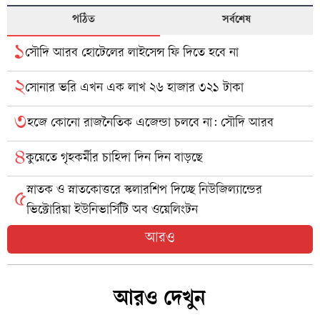
পঠিত
সর্বশেষ
১
সৌদি আরব হোটেলের লাইসেন্স ফি দিতে হবে না
২
সোনার ভরি এখন এক লাখ ২৬ হাজার ৩২১ টাকা
৩
হজে কোনো রাজনৈতিক এজেন্ডা চলবে না: সৌদি আরব
৪
কুয়েতে গৃহকর্মীর চাহিদা দিন দিন বাড়ছে
স্নাতক ও স্নাতকোত্তরে স্কলারশিপ দিচ্ছে নিউজিল্যান্ডের
৫
ভিক্টোরিয়া ইউনিভার্সিটি অব ওয়েলিংটন
আরও
আরও দেখুন