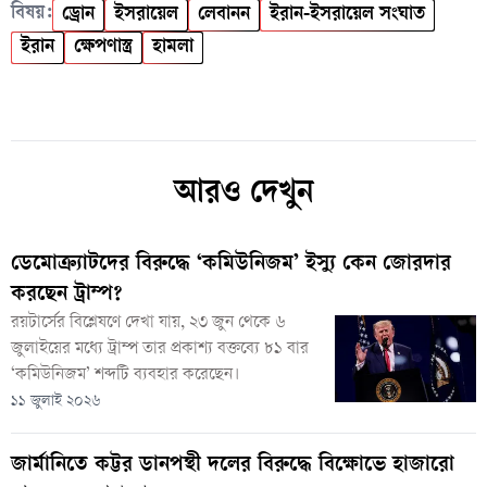
বিষয়:
ড্রোন
ইসরায়েল
লেবানন
ইরান-ইসরায়েল সংঘাত
ইরান
ক্ষেপণাস্ত্র
হামলা
আরও দেখুন
ডেমোক্র্যাটদের বিরুদ্ধে ‘কমিউনিজম’ ইস্যু কেন জোরদার
করছেন ট্রাম্প?
রয়টার্সের বিশ্লেষণে দেখা যায়, ২৩ জুন থেকে ৬
জুলাইয়ের মধ্যে ট্রাম্প তার প্রকাশ্য বক্তব্যে ৮১ বার
‘কমিউনিজম’ শব্দটি ব্যবহার করেছেন।
১১ জুলাই ২০২৬
জার্মানিতে কট্টর ডানপন্থী দলের বিরুদ্ধে বিক্ষোভে হাজারো