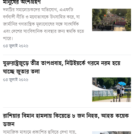
মানুষের অংশগ্রহণ
দলটির সমালোচকদের অভিযোগ, এএফডি
বর্ণবাদী নীতি ও মনোভাবকে উৎসাহিত করে, যা
জার্মানির গণতান্ত্রিক মূল্যবোধের সঙ্গে সাংঘর্ষিক
এবং দেশের সাংবিধানিক ব্যবস্থার জন্য হুমকি হতে
পারে।
০৪ জুলাই ২০২৬
যুক্তরাষ্ট্রজুড়ে তীব্র তাপপ্রবাহ, নিউইয়র্কে গরমে নরম হয়ে
যাচ্ছে জুতার তলা
০৪ জুলাই ২০২৬
রাশিয়ার বিমান হামলায় কিয়েভে ৮ জন নিহত, আহত কয়েক
ডজন
সামাজিক মাধ্যমে প্রকাশিত ছবিতে দেখা যায়,