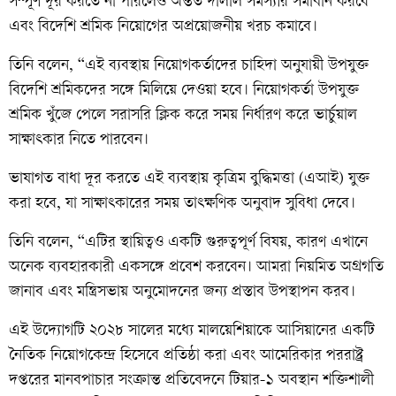
সম্পূর্ণ দূর করতে না পারলেও অন্তত দালাল সমস্যার সমাধান করবে
এবং বিদেশি শ্রমিক নিয়োগের অপ্রয়োজনীয় খরচ কমাবে।
তিনি বলেন, “এই ব্যবস্থায় নিয়োগকর্তাদের চাহিদা অনুযায়ী উপযুক্ত
বিদেশি শ্রমিকদের সঙ্গে মিলিয়ে দেওয়া হবে। নিয়োগকর্তা উপযুক্ত
শ্রমিক খুঁজে পেলে সরাসরি ক্লিক করে সময় নির্ধারণ করে ভার্চুয়াল
সাক্ষাৎকার নিতে পারবেন।
ভাষাগত বাধা দূর করতে এই ব্যবস্থায় কৃত্রিম বুদ্ধিমত্তা (এআই) যুক্ত
করা হবে, যা সাক্ষাৎকারের সময় তাৎক্ষণিক অনুবাদ সুবিধা দেবে।
তিনি বলেন, “এটির স্থায়িত্বও একটি গুরুত্বপূর্ণ বিষয়, কারণ এখানে
অনেক ব্যবহারকারী একসঙ্গে প্রবেশ করবেন। আমরা নিয়মিত অগ্রগতি
জানাব এবং মন্ত্রিসভায় অনুমোদনের জন্য প্রস্তাব উপস্থাপন করব।
এই উদ্যোগটি ২০২৮ সালের মধ্যে মালয়েশিয়াকে আসিয়ানের একটি
নৈতিক নিয়োগকেন্দ্র হিসেবে প্রতিষ্ঠা করা এবং আমেরিকার পররাষ্ট্র
দপ্তরের মানবপাচার সংক্রান্ত প্রতিবেদনে টিয়ার-১ অবস্থান শক্তিশালী